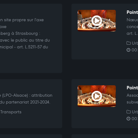
Point
 site propre sur l'axe
Nœud 
'axe
conce
erg à Strasbourg :
art. 
vec le public au titre du
Urb
cipal - art. L.5211-57 du
00:
Point
(LPO-Alsace) : attribution
Assoc
du partenariat 2021-2024.
subve
Transports
Urb
00: