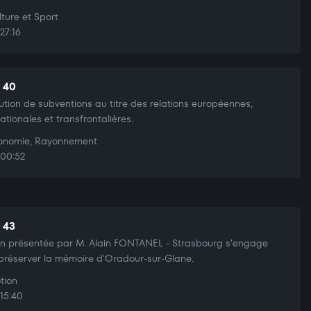
ture et Sport
27:16
t 40
bution de subventions au titre des relations européennes,
nationales et transfrontalières.
nomie, Rayonnement
00:52
t 43
n présentée par M. Alain FONTANEL - Strasbourg s'engage
préserver la mémoire d'Oradour-sur-Glane.
tion
15:40