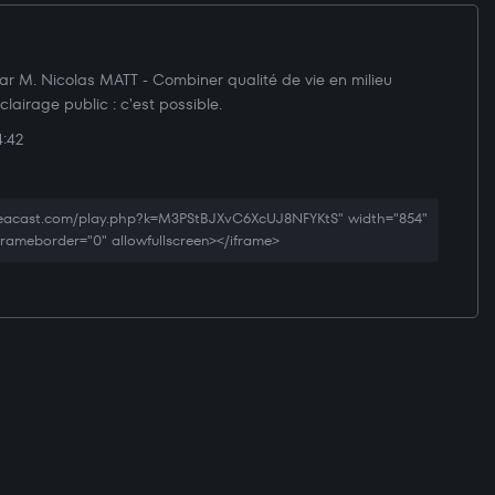
ar M. Nicolas MATT - Combiner qualité de vie en milieu
clairage public : c'est possible.
:42
creacast.com/play.php?k=M3PStBJXvC6XcUJ8NFYKtS" width="854"
 frameborder="0" allowfullscreen></iframe>