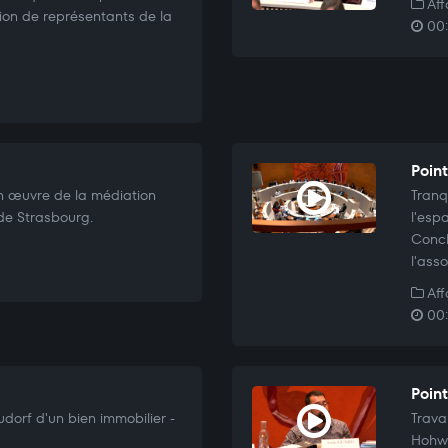
Aff
ion de représentants de la
00:
Poin
n œuvre de la médiation
Tranqu
 de Strasbourg.
l'esp
Concl
l'ass
Aff
00:
Poin
dorf d'un bien immobilier -
Trava
Hohwa