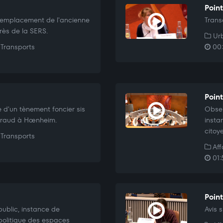
Point
emplacement de l'ancienne
Trans
rès de la SERS.
Urb
Transports
00:
Point
 d'un tènement foncier sis
Obser
ouraud à Hœnheim.
insta
citoy
Transports
Aff
01:
Point
ublic, instance de
Avis 
 politique des espaces