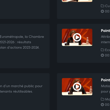
Cul
00:
Poin
 l'Eurométropole, la Chambre
Attri
021-2026 : résultats
inter
plan d'actions 2023-2024.
Eco
00:
Poin
on d'un marché public pour
Motio
tenants réutilisables.
pour 
Mo
00: