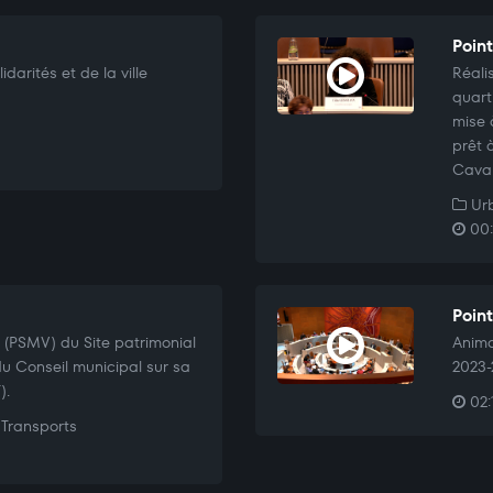
Point
darités et de la ville
Réali
quart
mise 
prêt 
Caval
Urb
00:
Point
 (PSMV) du Site patrimonial
Anima
u Conseil municipal sur sa
2023-
).
02:
Transports