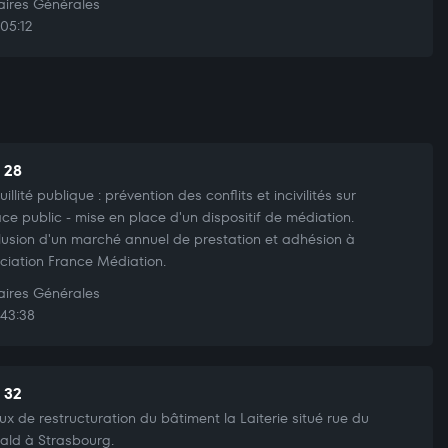
aires Générales
05:12
t 28
illité publique : prévention des conflits et incivilités sur
ace public - mise en place d'un dispositif de médiation.
usion d'un marché annuel de prestation et adhésion à
ociation France Médiation.
aires Générales
43:38
t 32
ux de restructuration du bâtiment la Laiterie situé rue du
ld à Strasbourg.