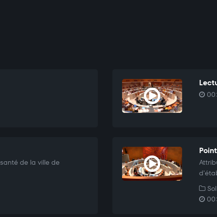
Lectu
00:
Point
santé de la ville de
Attri
d'éta
Sol
00: