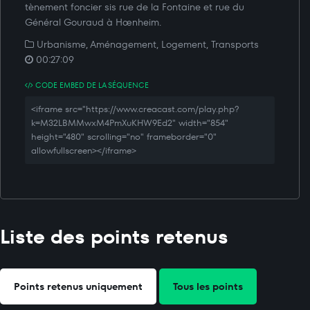
tènement foncier sis rue de la Fontaine et rue du
Général Gouraud à Hœnheim.
Urbanisme, Aménagement, Logement, Transports
00:27:09
CODE EMBED DE LA SÉQUENCE
<iframe src="https://www.creacast.com/play.php?
k=M32LBMMwxM4PmXuKHW9Ed2" width="854"
height="480" scrolling="no" frameborder="0"
allowfullscreen></iframe>
Liste des points retenus
Points retenus uniquement
Tous les points