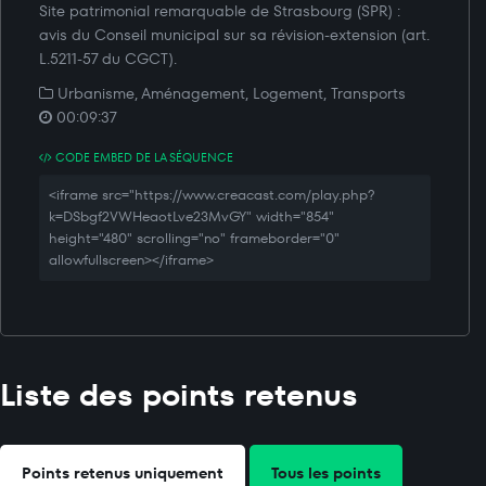
Site patrimonial remarquable de Strasbourg (SPR) :
avis du Conseil municipal sur sa révision-extension (art.
L.5211-57 du CGCT).
Urbanisme, Aménagement, Logement, Transports
00:09:37
CODE EMBED DE LA SÉQUENCE
<iframe src="https://www.creacast.com/play.php?
k=DSbgf2VWHeaotLve23MvGY" width="854"
height="480" scrolling="no" frameborder="0"
allowfullscreen></iframe>
Liste des points retenus
Points retenus uniquement
Tous les points