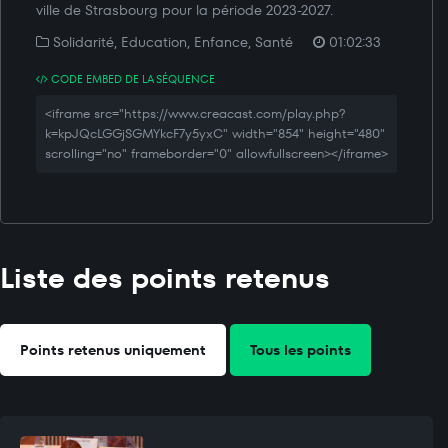
ville de Strasbourg pour la période 2023-2027.
Solidarité, Education, Enfance, Santé
01:02:33
CODE EMBED DE LA SÉQUENCE
<iframe src="https://www.creacast.com/play.php?
k=kpJQcLGGjSGMYkcF7y5yxC" width="854" height="480"
scrolling="no" frameborder="0" allowfullscreen></iframe>
Liste des points retenus
Points retenus uniquement
Tous les points