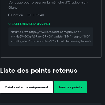
s'engage pour préserver la mémoire d'Oradour-sur-
Glane.
Motion
00:15:40
CODE EMBED DE LA SÉQUENCE
<iframe src="https://www.creacast.com/play.php?
k=KNeZVxGCtjYcSRkb4CPH68" width="854" height="480"
scrolling="no" frameborder="0" allowfullscreen></iframe>
Liste des points retenus
Points retenus uniquement
Tous les points