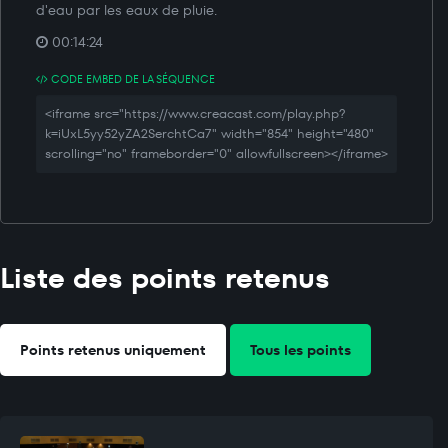
d'eau par les eaux de pluie.
00:14:24
CODE EMBED DE LA SÉQUENCE
<iframe src="https://www.creacast.com/play.php?
k=iUxL5yy52yZA2SerchtCa7" width="854" height="480"
scrolling="no" frameborder="0" allowfullscreen></iframe>
Liste des points retenus
Points retenus uniquement
Tous les points