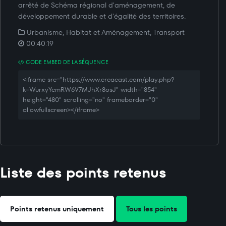
arrêté de Schéma régional d'aménagement, de
développement durable et d'égalité des territoires.
Urbanisme, Habitat et Aménagement, Transport
00:40:19
CODE EMBED DE LA SÉQUENCE
<iframe src="https://www.creacast.com/play.php?
k=WurxyYcmRW6V7MJhXr8osJ" width="854"
height="480" scrolling="no" frameborder="0"
allowfullscreen></iframe>
Liste des points retenus
Points retenus uniquement
Tous les points