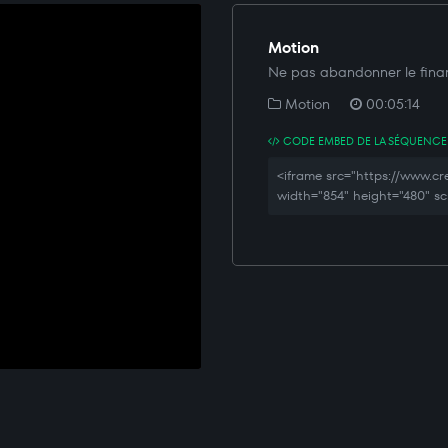
Motion
Ne pas abandonner le finan
Motion
00:05:14
CODE EMBED DE LA SÉQUENCE
<iframe src="https://www.
width="854" height="480" sc