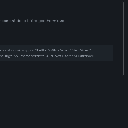
cement de la filière géothermique.
creacast.com/play.php?k=BPm2s9hFs6s5ehC8eGMbed"
rolling="no" frameborder="0" allowfullscreen></iframe>