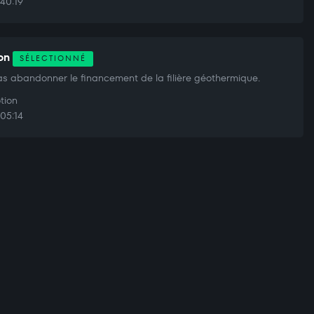
40:19
ion
SÉLECTIONNÉ
s abandonner le financement de la filière géothermique.
tion
05:14