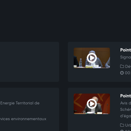
Point
Signa
Dév
00:
Point
Energie Territorial de
Avis 
Schém
d'égal
vices environnementaux
Urb