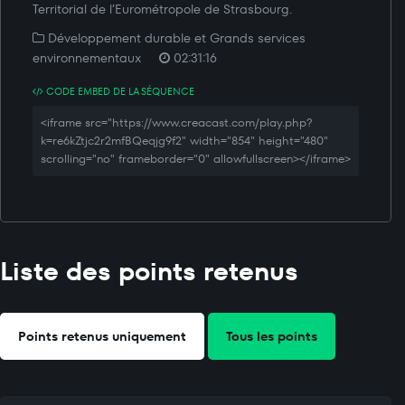
Territorial de l’Eurométropole de Strasbourg.
Développement durable et Grands services
environnementaux
02:31:16
CODE EMBED DE LA SÉQUENCE
<iframe src="https://www.creacast.com/play.php?
k=re6kZtjc2r2mfBQeqjg9f2" width="854" height="480"
scrolling="no" frameborder="0" allowfullscreen></iframe>
Liste des points retenus
Points retenus uniquement
Tous les points