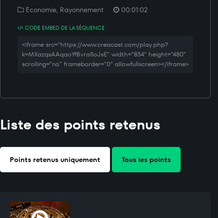
Economie, Rayonnement
00:01:02
CODE EMBED DE LA SÉQUENCE
<iframe src="https://www.creacast.com/play.php?
k=MXazqsAAqaoYfBvraSoJsE" width="854" height="480"
scrolling="no" frameborder="0" allowfullscreen></iframe>
Liste des points retenus
Points retenus uniquement
Tous les points