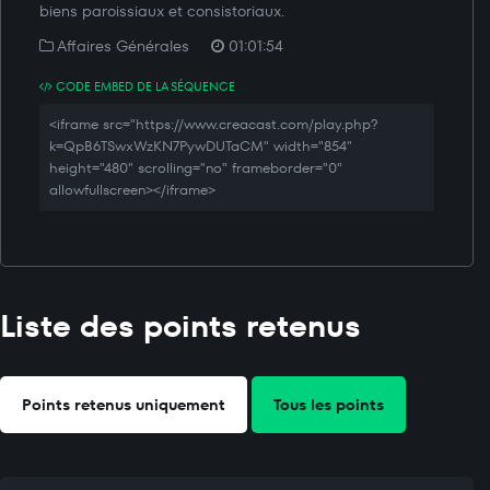
biens paroissiaux et consistoriaux.
Affaires Générales
01:01:54
CODE EMBED DE LA SÉQUENCE
<iframe src="https://www.creacast.com/play.php?
k=QpB6TSwxWzKN7PywDUTaCM" width="854"
height="480" scrolling="no" frameborder="0"
allowfullscreen></iframe>
Liste des points retenus
Points retenus uniquement
Tous les points