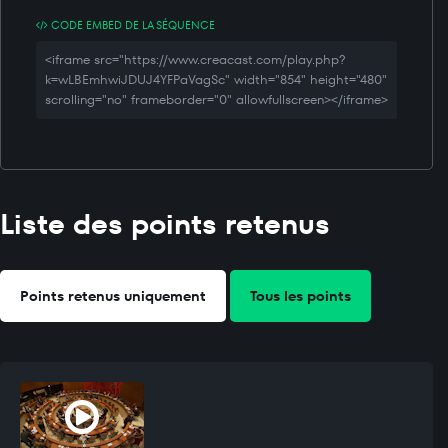
CODE EMBED DE LA SÉQUENCE
<iframe src="https://www.creacast.com/play.php?
k=wLBEmhwiJDUJ4YFPaVagSc" width="854" height="480"
scrolling="no" frameborder="0" allowfullscreen></iframe>
Liste des points retenus
Points retenus uniquement
Tous les points