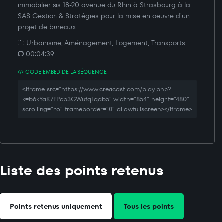
immobilier sis 18-20 avenue du Rhin à Strasbourg à la
SAS Gestion & Stratégies pour la mise en oeuvre d'un
projet de bureaux.
Urbanisme, Aménagement, Logement, Transports
00:04:39
CODE EMBED DE LA SÉQUENCE
<iframe src="https://www.creacast.com/play.php?
k=b6kYaK7PPcb3GWufqTqab5" width="854" height="480"
scrolling="no" frameborder="0" allowfullscreen></iframe>
Liste des points retenus
Points retenus uniquement
Tous les points