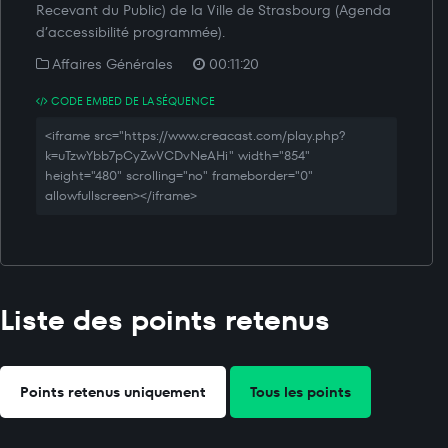
Recevant du Public) de la Ville de Strasbourg (Agenda
d’accessibilité programmée).
Affaires Générales
00:11:20
CODE EMBED DE LA SÉQUENCE
<iframe src="https://www.creacast.com/play.php?
k=uTzwYbb7pCyZwVCDvNeAHi" width="854"
height="480" scrolling="no" frameborder="0"
allowfullscreen></iframe>
Liste des points retenus
Points retenus uniquement
Tous les points