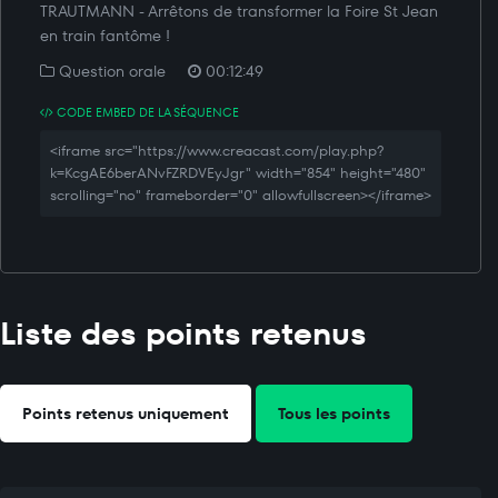
TRAUTMANN - Arrêtons de transformer la Foire St Jean
en train fantôme !
Question orale
00:12:49
CODE EMBED DE LA SÉQUENCE
<iframe src="https://www.creacast.com/play.php?
k=KcgAE6berANvFZRDVEyJgr" width="854" height="480"
scrolling="no" frameborder="0" allowfullscreen></iframe>
Liste des points retenus
Points retenus uniquement
Tous les points