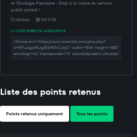
et l'Ecologie Populaire - Stop à la casse du service
public postal !
Motion
00:11:35
CODE EMBED DE LA SÉQUENCE
<iframe src="https://www.creacast.com/play.php?
k=WFuJqpLRkJgSF2HKNCokjC" width="854" height="480"
scrolling="no" frameborder="0" allowfullscreen></iframe>
Liste des points retenus
Points retenus uniquement
Tous les points