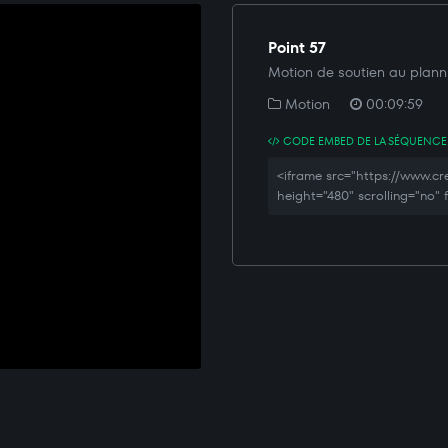
Point 57
Motion de soutien au planni
Motion
00:09:59
CODE EMBED DE LA SÉQUENCE
<iframe src="https://www.
height="480" scrolling="no"