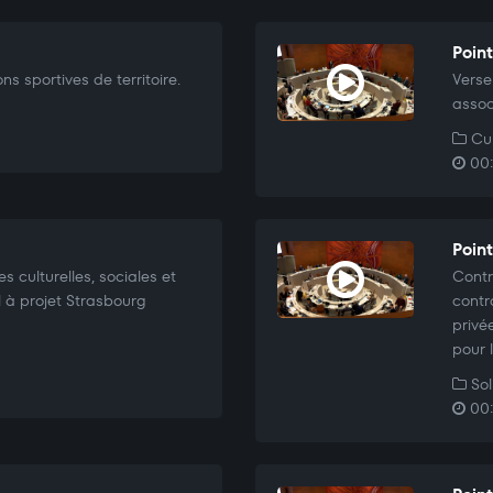
Point
s sportives de territoire.
Verse
assoc
Cul
00:
Poin
s culturelles, sociales et
Contr
l à projet Strasbourg
contr
privé
pour 
Sol
00: