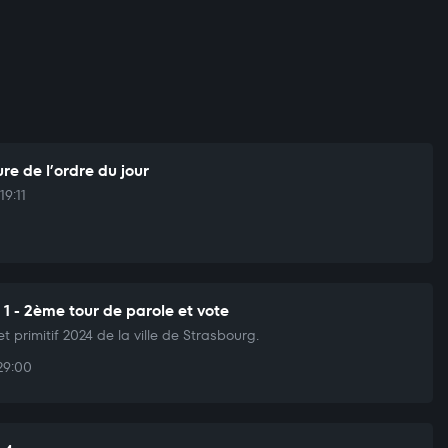
re de l’ordre du jour
19:11
 1 - 2ème tour de parole et vote
t primitif 2024 de la ville de Strasbourg.
29:00