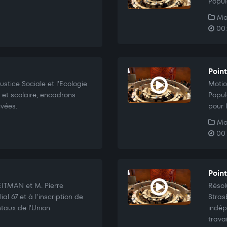
Popul
Mo
00:
Poin
stice Sociale et l'Ecologie
Motio
 et scolaire, encadrons
Popul
vées.
pour l
Mo
00:
Poin
ITMAN et M. Pierre
Résol
l 67 et à l'inscription de
Stras
taux de l'Union
indép
travai