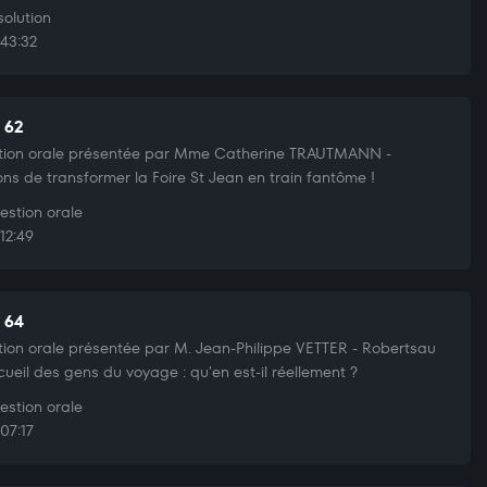
olution
43:32
t 62
tion orale présentée par Mme Catherine TRAUTMANN -
ons de transformer la Foire St Jean en train fantôme !
stion orale
12:49
t 64
ion orale présentée par M. Jean-Philippe VETTER - Robertsau
cueil des gens du voyage : qu'en est-il réellement ?
stion orale
07:17