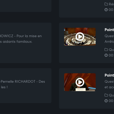
Rés
00:
Poin
BOWICZ - Pour la mise en
Ques
s aidants familiaux.
Arrêt
Que
00:
Poin
-Pernelle RICHARDOT - Des
Quest
les !
et ac
Que
00: