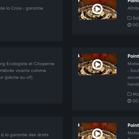
Point
de la Croix - garantie
Attri
Sol
00:
Poin
rg Ecologiste et Citoyenne
Motio
 vertébrés vivants comme
- Sou
r (pêche au vif).
accom
handi
Mo
00:
Poin
Motio
 à la garantie des droits