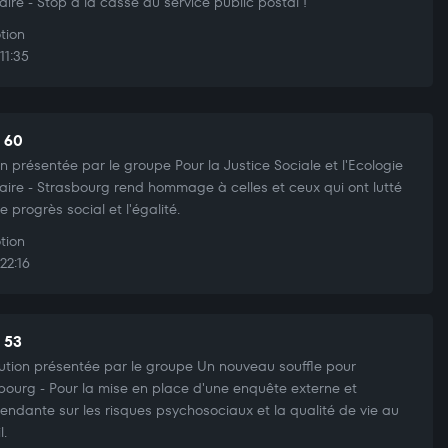
aire - Stop à la casse du service public postal !
tion
11:35
t 60
n présentée par le groupe Pour la Justice Sociale et l'Ecologie
aire - Strasbourg rend hommage à celles et ceux qui ont lutté
e progrès social et l'égalité.
tion
22:16
t 53
ution présentée par le groupe Un nouveau souffle pour
bourg - Pour la mise en place d'une enquête externe et
endante sur les risques psychosociaux et la qualité de vie au
l.