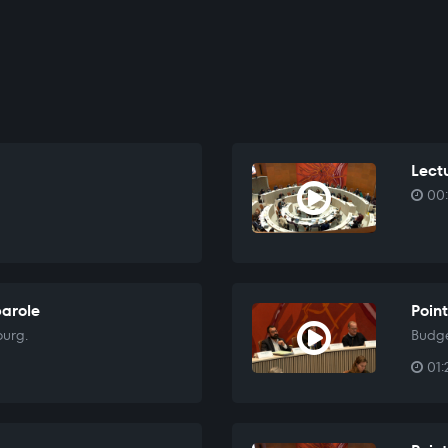
Lectu
00:
parole
Point
ourg.
Budge
01: