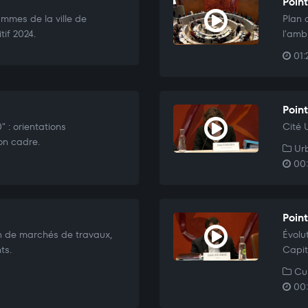
Point
mmes de la ville de
Plan 
if 2024.
l'amb
01:
Point
 : orientations
Cité 
on cadre.
Urb
00:
Poin
n de marchés de travaux,
Évolu
ts.
Capit
Cul
00: