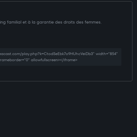
ng familial et à la garantie des droits des femmes.
creacast.com/play.php?k=CtodSeEbk7o9HUhcVeiDb3" width="854"
 frameborder="0" allowfullscreen></iframe>