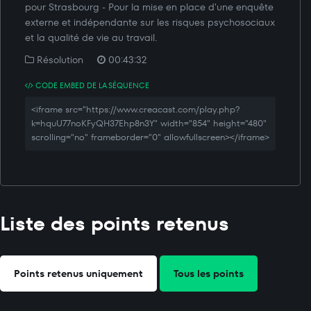
pour Strasbourg - Pour la mise en place d'une enquête
externe et indépendante sur les risques psychosociaux
et la qualité de vie au travail.
Résolution
00:43:32
CODE EMBED DE LA SÉQUENCE
<iframe src="https://www.creacast.com/play.php?
k=hquU77noKFyQH37Ehp8n3Y" width="854" height="480"
scrolling="no" frameborder="0" allowfullscreen></iframe>
Liste des points retenus
Points retenus uniquement
Tous les points