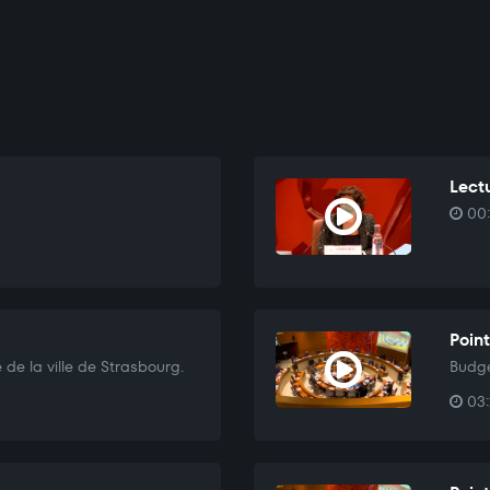
Lectu
00:
Point
e la ville de Strasbourg.
Budge
03: