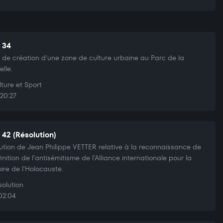
t 34
t de création d'une zone de culture urbaine au Parc de la
elle.
ture et Sport
20:27
 42 (Résolution)
ution de Jean Philippe VETTER relative à la reconnaissance de
finition de l'antisémitisme de l'Alliance internationale pour la
re de l'Holocauste.
olution
02:04