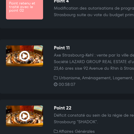
Point 4
Point retenu et
traité avec le
Modification des autorisations de progra
point 02
Strasbourg suite au vote du budget primit
Point 11
Axe Strasbourg-Kehl : vente par la ville d
Société LAZARD GROUP REAL ESTATE d'un
23,46 ares sise 92 Avenue du Rhin à Stra
Urbanisme, Aménagement, Logement, 
00:58:07
Point 22
Déficit constaté au sein de la régie de re
Strasbourg "SHADOK".
Affaires Générales