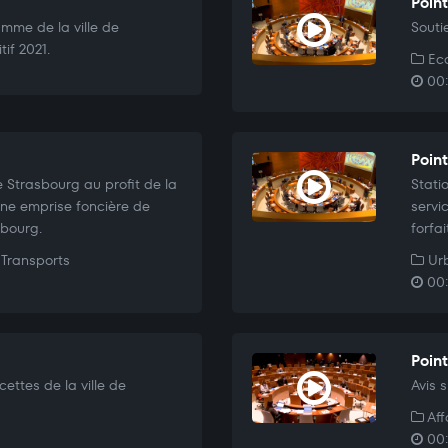
Point
mme de la ville de
Souti
if 2021.
Eco
00:
Point
e Strasbourg au profit de la
Stati
e emprise foncière de
servi
sbourg.
forfa
Transports
Urb
00:
Poin
cettes de la ville de
Avis s
Aff
00: