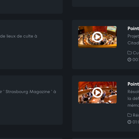
Poin
 de lieux de culte à
Proje
Citad
Cul
00:
Point
r ' Strasbourg Magazine ' à
Résol
la dé
mémoi
Rés
01: