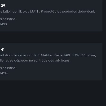
t 39
pellation de Nicolas MATT : Propreté : les poubelles débordent.
erpellation
14:13
 41
pellation de Rebecca BREITMAN et Pierre JAKUBOWICZ : Vivre,
iller et se déplacer ne sont pas des privilèges.
erpellation
14:04