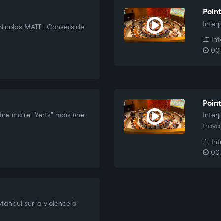
Poin
Inter
Nicolas MATT : Conseils de
Int
00:
Point
 Une maire "Verts" mais une
Inter
trava
Int
00:
stanbul sur la violence à