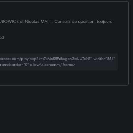
KUBOWICZ et Nicolas MATT : Conseils de quartier : toujours
53
creacast.com/play.php?k=t7kMsS5E6kugenGoUUTcNT" width="854"
 frameborder="0" allowfullscreen></iframe>