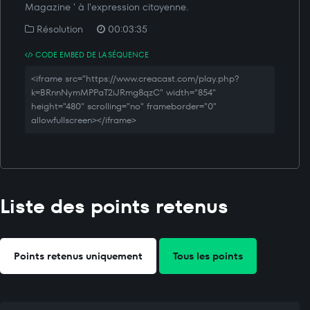
Magazine ' à l'expression citoyenne.
Résolution
00:03:35
CODE EMBED DE LA SÉQUENCE
<iframe src="https://www.creacast.com/play.php?
k=BRnnNymMPPaT2iJRmg8qzC" width="854"
height="480" scrolling="no" frameborder="0"
allowfullscreen></iframe>
Liste des points retenus
Points retenus uniquement
Tous les points