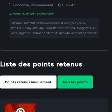
Economie, Rayonnement
00:12:47
CODE EMBED DE LA SÉQUENCE
<iframe src="https://www.creacast.com/play.php?
k=hAFDS7DuyCPX3437PV53DP" width="854" height="480"
scrolling="no" frameborder="0" allowfullscreen></iframe>
Liste des points retenus
Points retenus uniquement
Tous les points