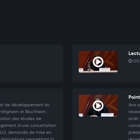
Lectu
00:
Point
ojet de développement du
Avis 
ltigheim et Bischheim :
résea
bation des études de
arrêt
gagement d'une concertation
conce
 PLUi, demande de mise en
préal
dispositions permettant la
œuvre