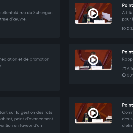
Point
suitenfeld rue de Schengen.
Attri
rise d'œuvre.
pour 
00:
Point
médiation et de promotion
Rappo
e.
Aff
00:
Poin
tant sur la gestion des rats
Commu
'habitat, point d'avancement
des s
vention en faveur d'un
d'éli