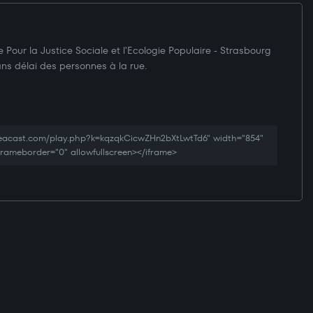
Pour la Justice Sociale et l'Ecologie Populaire - Strasbourg
ns délai des personnes à la rue.
reacast.com/play.php?k=kqzqkCicwZHn2bXtLwtTd6" width="854"
 frameborder="0" allowfullscreen></iframe>