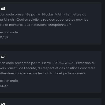
t 65
ion orale présentée par M. Nicolas MATT - Fermeture du
ng Uhrich : Quelles solutions rapides et concrètes pour les
ains et membres des institutions européennes ?
stion orale
07:39
 67
ion orale présentée par M. Pierre JAKUBOWICZ - Extension du
vers l'ouest : de l'écoute, du respect et des solutions concrètes
attendues d'urgence par les habitants et professionnels.
stion orale
14:09
t 69