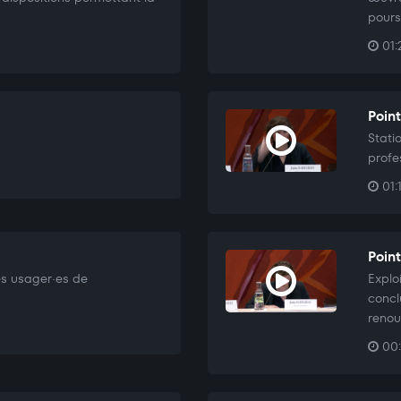
pours
01:
Point
Stati
profe
01:
Point
les usager·es de
Explo
concl
renou
00: