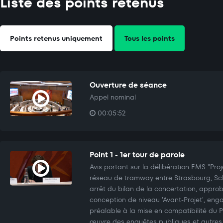
Liste des points retenus
Points retenus uniquement
Tous les points
Ouverture de séance
Appel nominal
00:05:52
Point 1 - 1er tour de parole
Avis portant sur la délibération EMS "Pr
réseau de tramway entre Strasbourg, Schi
arrêt du bilan de la concertation, appro
conception de niveau 'Avant-Projet', en
préalable à la mise en compatibilité du
œuvre des enquêtes publiques et autres 