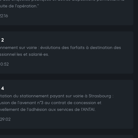
uite de l'opération."
22:16
 2
onnement sur voirie : évolutions des forfaits à destination des
ssionnel·les et salarié·es.
10:52
 4
itation du stationnement payant sur voirie à Strasbourg :
usion de l'avenant n°3 au contrat de concession et
vellement de l'adhésion aux services de l'ANTAI.
29:02