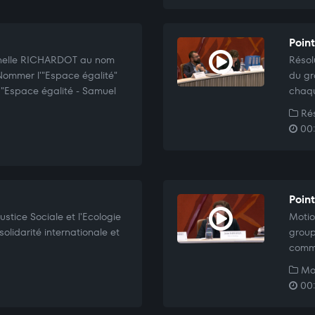
Point
rnelle RICHARDOT au nom
Résol
Nommer l'"Espace égalité"
du gr
: "Espace égalité - Samuel
chaqu
Rés
00:
Poin
stice Sociale et l'Ecologie
Motio
solidarité internationale et
group
commi
Mo
00: