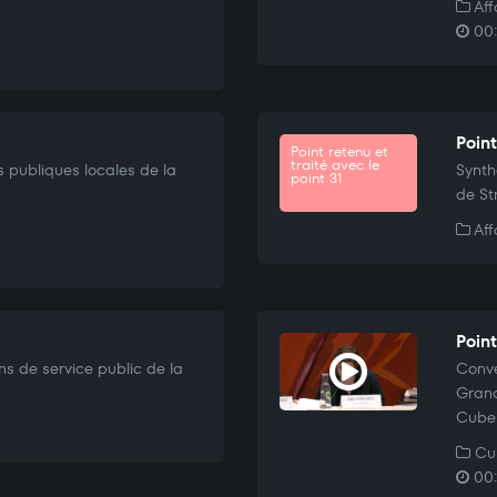
Aff
00:
Poin
Point retenu et
traité avec le
 publiques locales de la
Synth
point 31
de St
Aff
Poin
ns de service public de la
Conve
Grand
Cube 
Cul
00: