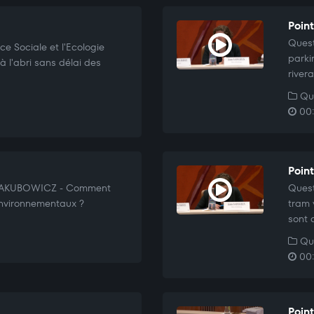
Poin
Quest
e Sociale et l'Ecologie
parki
 l'abri sans délai des
river
Que
00:
Point
e JAKUBOWICZ - Comment
Quest
environnementaux ?
tram 
sont 
Que
00:
Poin