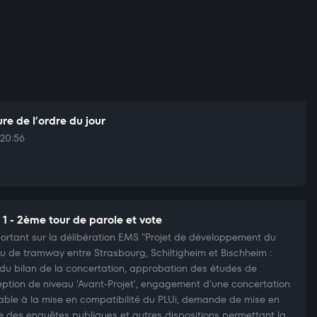
re de l’ordre du jour
20:56
 1 - 2ème tour de parole et vote
portant sur la délibération EMS "Projet de développement du
u de tramway entre Strasbourg, Schiltigheim et Bischheim :
 du bilan de la concertation, approbation des études de
ption de niveau 'Avant-Projet', engagement d'une concertation
able à la mise en compatibilité du PLUi, demande de mise en
 des enquêtes publiques et autres dispositions permettant la