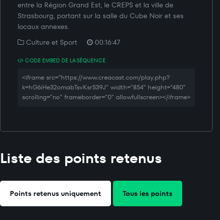
entre la Région Grand Est, le CREPS et la ville de
Strasbourg, portant sur la salle du Cube Noir et ses
locaux annexes.
Culture et Sport
00:16:47
CODE EMBED DE LA SÉQUENCE
<iframe src="https://www.creacast.com/play.php?
k=hG6iHe32omabTsvKsrS39J" width="854" height="480"
scrolling="no" frameborder="0" allowfullscreen></iframe>
Liste des points retenus
Points retenus uniquement
Tous les points