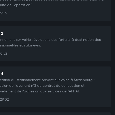
uite de l'opération."
22:16
 2
onnement sur voirie : évolutions des forfaits à destination des
ssionnel·les et salarié·es.
10:52
 4
itation du stationnement payant sur voirie à Strasbourg :
usion de l'avenant n°3 au contrat de concession et
vellement de l'adhésion aux services de l'ANTAI.
29:02