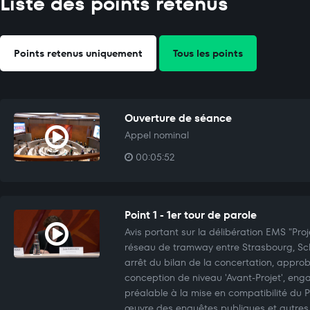
Liste des points retenus
Points retenus uniquement
Tous les points
Ouverture de séance
Appel nominal
00:05:52
Point 1 - 1er tour de parole
Avis portant sur la délibération EMS "Pr
réseau de tramway entre Strasbourg, Schi
arrêt du bilan de la concertation, appro
conception de niveau 'Avant-Projet', en
préalable à la mise en compatibilité du
œuvre des enquêtes publiques et autres 