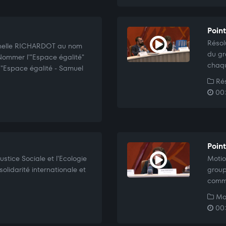
Point
Résol
rnelle RICHARDOT au nom
du gr
Nommer l'"Espace égalité"
chaqu
: "Espace égalité - Samuel
Rés
00:
Poin
stice Sociale et l'Ecologie
Motio
solidarité internationale et
group
commi
Mo
00: