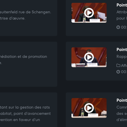
Point
suitenfeld rue de Schengen.
Attri
rise d'œuvre.
pour 
00:
Point
médiation et de promotion
Rappo
e.
Aff
00:
Poin
tant sur la gestion des rats
Commu
'habitat, point d'avancement
des s
vention en faveur d'un
d'éli