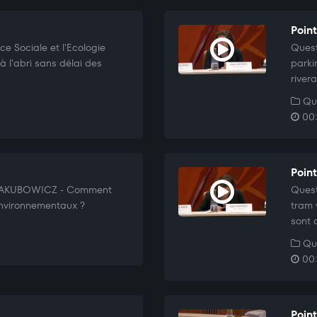
Poin
e Sociale et l'Ecologie
Quest
 l'abri sans délai des
parki
river
Que
00:
Point
e JAKUBOWICZ - Comment
Quest
environnementaux ?
tram 
sont 
Que
00:
Poin