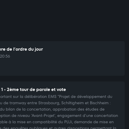
re de l’ordre du jour
20:56
 1 - 2ème tour de parole et vote
portant sur la délibération EMS "Projet de développement du
u de tramway entre Strasbourg, Schiltigheim et Bischheim :
 du bilan de la concertation, approbation des études de
ption de niveau 'Avant-Projet', engagement d'une concertation
able à la mise en compatibilité du PLUi, demande de mise en
 des enquêtes publiques et autres dispositions permettant la