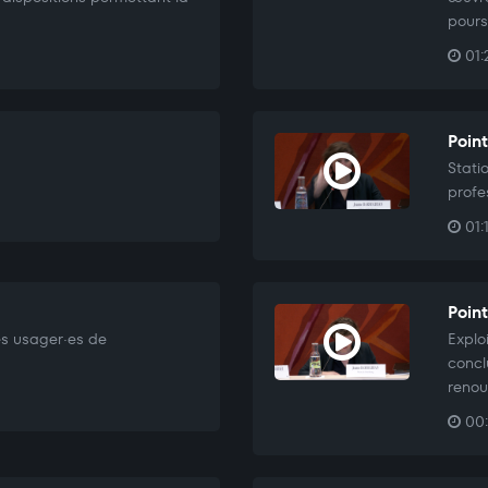
pours
01:
Point
Stati
profe
01:
Point
les usager·es de
Explo
concl
renou
00: