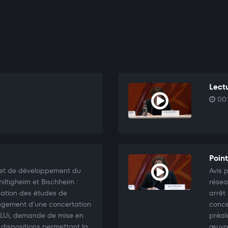
Lectu
00:
Point
ojet de développement du
Avis 
ltigheim et Bischheim :
résea
bation des études de
arrêt
gagement d'une concertation
conce
 PLUi, demande de mise en
préal
dispositions permettant la
œuvre