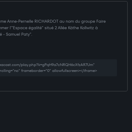
Mme Anne-Pernelle RICHARDOT au nom du groupe Faire
r l'"Espace égalité" situé 2 Allée Käthe Kollwitz à
é - Samuel Paty".
creacast.com/play.php?k=gPqH9a7cNRQH6cXfzAR7Um"
rolling="no" frameborder="0" allowfullscreen></iframe>