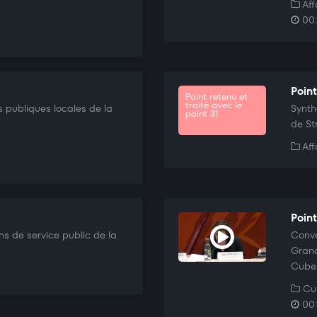
Aff
00:
Poin
Point retenu et
traité avec le
 publiques locales de la
Synth
point 31
de St
Aff
Poin
ns de service public de la
Conve
Grand
Cube 
Cul
00: