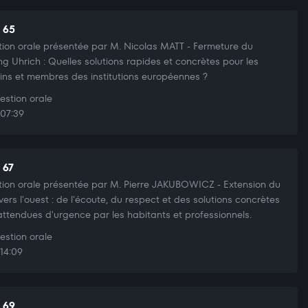
t 65
ion orale présentée par M. Nicolas MATT - Fermeture du
ng Uhrich : Quelles solutions rapides et concrètes pour les
ains et membres des institutions européennes ?
stion orale
07:39
 67
ion orale présentée par M. Pierre JAKUBOWICZ - Extension du
vers l'ouest : de l'écoute, du respect et des solutions concrètes
attendues d'urgence par les habitants et professionnels.
stion orale
14:09
t 69