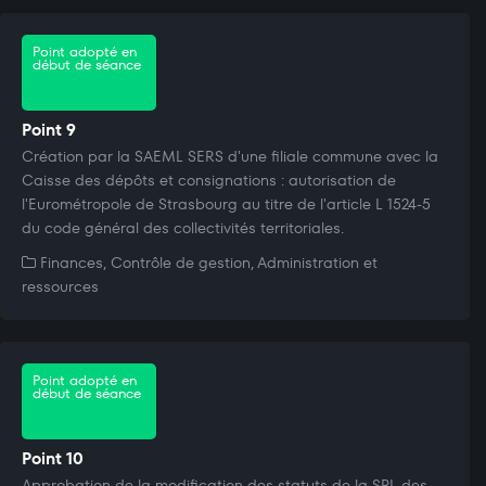
Point adopté en
début de séance
Point 9
Création par la SAEML SERS d'une filiale commune avec la
Caisse des dépôts et consignations : autorisation de
l'Eurométropole de Strasbourg au titre de l'article L 1524-5
du code général des collectivités territoriales.
Finances, Contrôle de gestion, Administration et
ressources
Point adopté en
début de séance
Point 10
Approbation de la modification des statuts de la SPL des