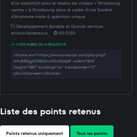
d’un exploitant pour le réseau de chaleur « Strasbourg
centre » à Strasbourg dans le cadre d’une Société
d’économie mixte à opération unique.
Développement durable et Grands services
environnementaux
00:01:50
CODE EMBED DE LA SÉQUENCE
<iframe src="https://www.creacast.com/play.php?
k=fuB8QgjbDSSQXmH2oWzsb8" width="854"
height="480" scrolling="no" frameborder="0"
allowfullscreen></iframe>
Liste des points retenus
Points retenus uniquement
Tous les points