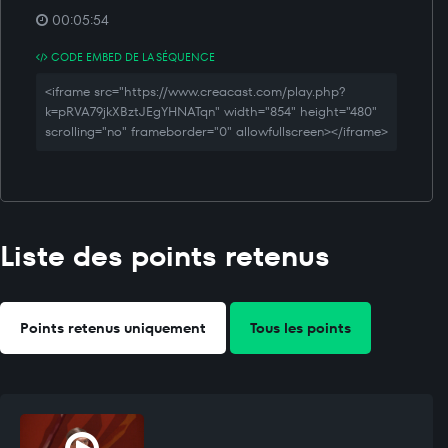
00:05:54
CODE EMBED DE LA SÉQUENCE
<iframe src="https://www.creacast.com/play.php?
k=pRVA79jkXBztJEgYHNATqn" width="854" height="480"
scrolling="no" frameborder="0" allowfullscreen></iframe>
Liste des points retenus
Points retenus uniquement
Tous les points