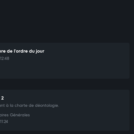
re de l'ordre du jour
12:48
 2
nt à la charte de déontologie.
aires Générales
11:24