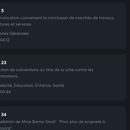
 5
nication concernant la conclusion de marchés de travaux,
itures et services.
aires Générales
04:12
t 23
bution de subventions au titre de la lutte contre les
iminations.
idarité, Education, Enfance, Santé
00:44
t 34
pellation de Mme Bornia Tarall : "Pour plus de propreté à
bourg".