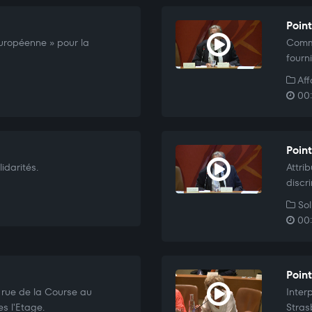
Point
européenne » pour la
Commu
fourn
Aff
00:
Poin
idarités.
Attri
discr
Sol
00:
Poin
e rue de la Course au
Inter
es l'Etage.
Stras