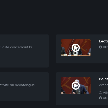
Lectu
tualité concernant la
00:
Point
tivité du déontologue.
Avena
Aff
00: