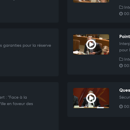
Int
00:
Poin
Inter
es garanties pour la réserve
pour 
Int
00:
Ques
t : "Face à la
Sécur
lle en faveur des
00: