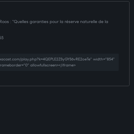
 Roos : "Quelles garanties pour la réserve naturelle de la
55
reacast.com/play.php?k=4QEPLE2ZSyGYS6vRE2oeTe" width="854"
 frameborder="0" allowfullscreen></iframe>