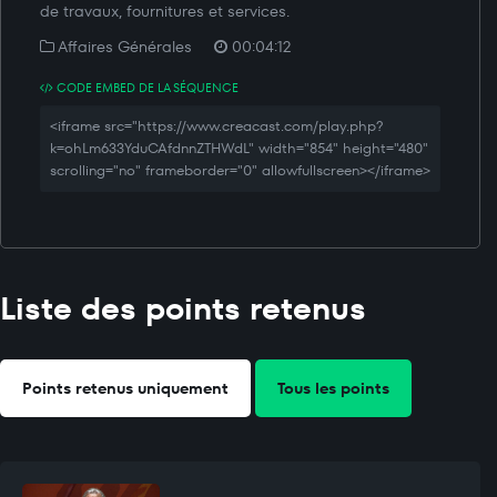
de travaux, fournitures et services.
Affaires Générales
00:04:12
CODE EMBED DE LA SÉQUENCE
<iframe src="https://www.creacast.com/play.php?
k=ohLm633YduCAfdnnZTHWdL" width="854" height="480"
scrolling="no" frameborder="0" allowfullscreen></iframe>
Liste des points retenus
Points retenus uniquement
Tous les points