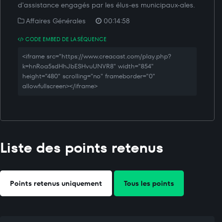
d'assistance engagés par les élus-es municipaux-ales.
Affaires Générales
00:14:58
CODE EMBED DE LA SÉQUENCE
<iframe src="https://www.creacast.com/play.php?
k=hnRoa5sdHhJbESHvuUNVR8" width="854"
height="480" scrolling="no" frameborder="0"
allowfullscreen></iframe>
Liste des points retenus
Points retenus uniquement
Tous les points