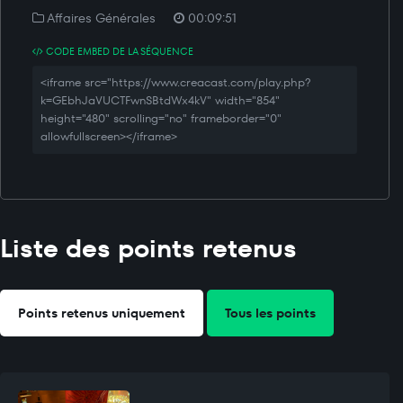
Affaires Générales
00:09:51
CODE EMBED DE LA SÉQUENCE
<iframe src="https://www.creacast.com/play.php?
k=GEbhJaVUCTFwnSBtdWx4kV" width="854"
height="480" scrolling="no" frameborder="0"
allowfullscreen></iframe>
Liste des points retenus
Points retenus uniquement
Tous les points