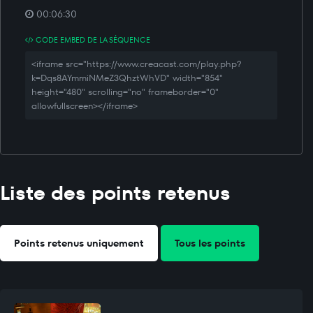
00:06:30
CODE EMBED DE LA SÉQUENCE
<iframe src="https://www.creacast.com/play.php?
k=Dqs8AYmmiNMeZ3QhztWhVD" width="854"
height="480" scrolling="no" frameborder="0"
allowfullscreen></iframe>
Liste des points retenus
Points retenus uniquement
Tous les points