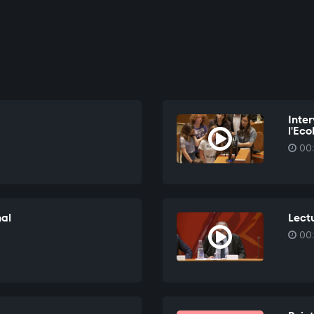
Inte
l'Ec
00:
nal
Lectu
00: