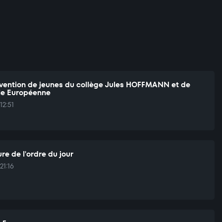
rvention de jeunes du collège Jules HOFFMANN et de
ole Européenne
12:51
re de l'ordre du jour
21:16