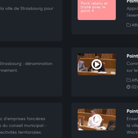
Point
Point retenu et
traité avec le
a ville de Strasbourg pour
Appro
point 4
l’exer
Aff
Poin
 Strasbourg : dénomination
Commu
onnement.
sur l
Aff
02:
Point
c d’emprises foncières
Ensem
s du conseil municipal -
la vi
ctivités territoriales.
Wacke