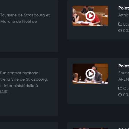
Poin
e Tourisme de Strasbourg et
Attri
« Marché de Noël de
Eco
00:
Point
’un contrat territorial
Souti
tre la Ville de Strasbourg,
ARENA
n Interministérielle à
Cul
IAIR).
00: