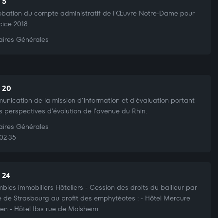
 5
bation du compte administratif de l'Œuvre Notre-Dame pour
cice 2018.
aires Générales
t 20
nication de la mission d'information et d'évaluation portant
es perspectives d'évolution de l'avenue du Rhin.
aires Générales
02:35
 24
bles immobiliers Hôteliers - Cession des droits du bailleur par
lle de Strasbourg au profit des emphytéotes : - Hôtel Mercure
n - Hôtel Ibis rue de Molsheim