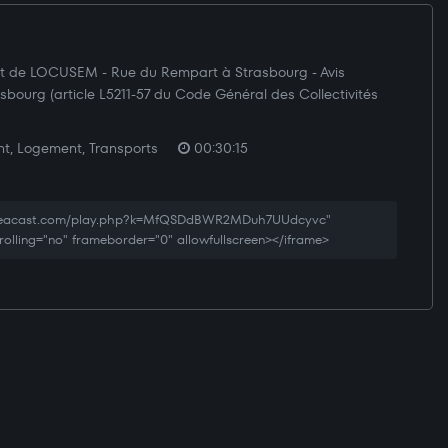
it de LOCUSEM - Rue du Rempart à Strasbourg - Avis
asbourg (article L5211-57 du Code Général des Collectivités
, Logement, Transports
00:30:15
.creacast.com/play.php?k=MfQSDdBWR2MDuh7UUdcyvc"
rolling="no" frameborder="0" allowfullscreen></iframe>