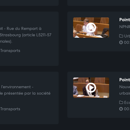
Poin
NPNRU
EM - Rue du Rempart à
 Strasbourg (article L5211-57
Urb
iales).
00:
Transports
Poin
 l’environnement -
Nouve
e présentée par la société
urbai
Eco
Transports
00: