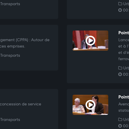
Transports
Urb
00:
Point
agement (CPPA) : Autour de
Lance
 ces emprises.
et à 
et d'
Transports
ferro
Urb
00:
Point
concession de service
Avena
stati
Transports
Urb
00: