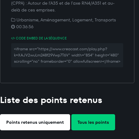
(CPPA) : Autour de l’A35 et de l’axe RN4/A351 et au-
delà de ces emprises.
Urbanisme, Aménagement, Logement, Transports
00:36:56
CODE EMBED DE LA SÉQUENCE
<iframe src="https://www.creacast.com/play.php?
k=XAJV2wuLm248f29Vwp7T6V" width="854" height="480"
scrolling="no" frameborder="0" allowfullscreen></iframe>
Liste des points retenus
Points retenus uniquement
Tous les points