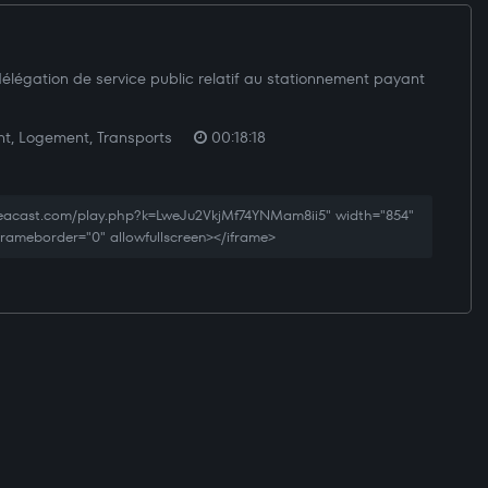
élégation de service public relatif au stationnement payant
, Logement, Transports
00:18:18
reacast.com/play.php?k=LweJu2VkjMf74YNMam8ii5" width="854"
 frameborder="0" allowfullscreen></iframe>