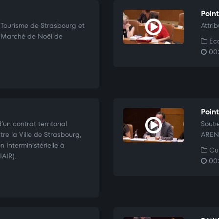
Poin
e Tourisme de Strasbourg et
Attri
« Marché de Noël de
Eco
00:
Point
’un contrat territorial
Souti
tre la Ville de Strasbourg,
ARENA
n Interministérielle à
Cul
IAIR).
00: