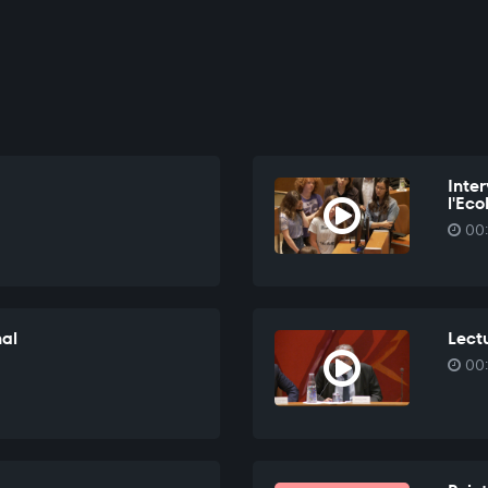
Inte
l'Ec
00:
nal
Lectu
00: