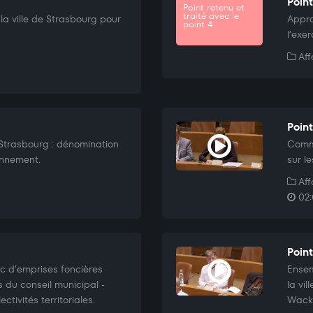
Point
Point retenu et
traité avec le
a ville de Strasbourg pour
Appro
point 4
l’exer
Aff
Poin
 Strasbourg : dénomination
Commu
onnement.
sur l
Aff
02:
Point
c d’emprises foncières
Ensem
s du conseil municipal -
la vi
ctivités territoriales.
Wacke