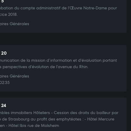
 5
bation du compte administratif de l'Œuvre Notre-Dame pour
cice 2018.
aires Générales
t 20
nication de la mission d'information et d'évaluation portant
es perspectives d'évolution de l'avenue du Rhin.
aires Générales
02:35
 24
bles immobiliers Hôteliers - Cession des droits du bailleur par
lle de Strasbourg au profit des emphytéotes : - Hôtel Mercure
n - Hôtel Ibis rue de Molsheim