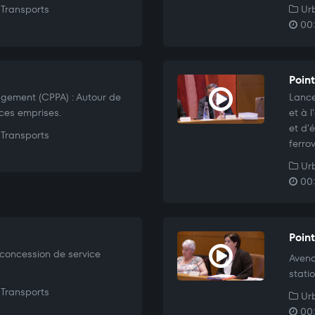
Transports
Urb
00:
Point
agement (CPPA) : Autour de
Lance
 ces emprises.
et à 
et d'
Transports
ferro
Urb
00:
Poin
concession de service
Avena
stati
Transports
Urb
00: