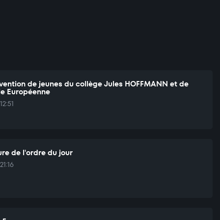
rvention de jeunes du collège Jules HOFFMANN et de
ole Européenne
12:51
re de l'ordre du jour
21:16