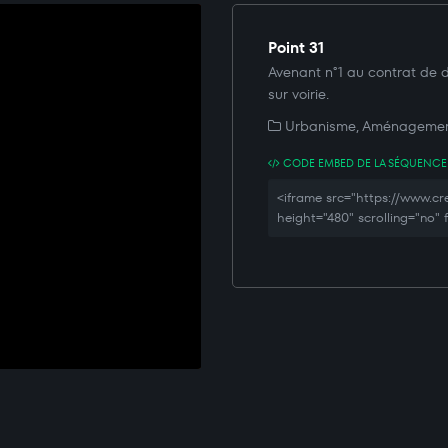
Point 31
Avenant n°1 au contrat de d
sur voirie.
Urbanisme, Aménagement
CODE EMBED DE LA SÉQUENCE
<iframe src="https://www.c
height="480" scrolling="no"