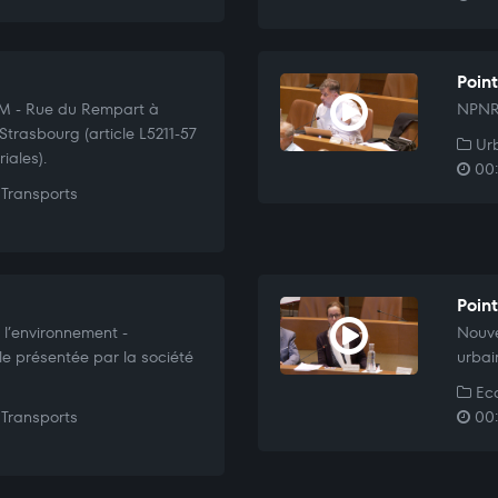
Poin
EM - Rue du Rempart à
NPNRU
 Strasbourg (article L5211-57
Urb
iales).
00:
Transports
Poin
 l’environnement -
Nouve
e présentée par la société
urbai
Eco
Transports
00: