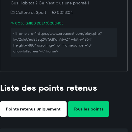
Cus Habitat ? Ce n’est plus une priorité !
Culture et Sport
00:18:04
CODE EMBED DE LA SÉQUENCE
<iframe src="https://www.creacast.com/play.php?
k=72disCeo8JEq2WGdKonMvQ" width="854"
height="480" scrolling="no" frameborder="0"
allowfullscreen></iframe>
Liste des points retenus
Points retenus uniquement
Tous les points