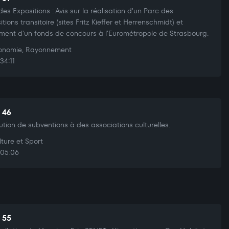
des Expositions : Avis sur la réalisation d'un Parc des
tions transitoire (sites Fritz Kieffer et Herrenschmidt) et
ment d'un fonds de concours à l'Eurométropole de Strasbourg.
nomie, Rayonnement
34:11
t 46
bution de subventions à des associations culturelles.
ture et Sport
05:06
t 55