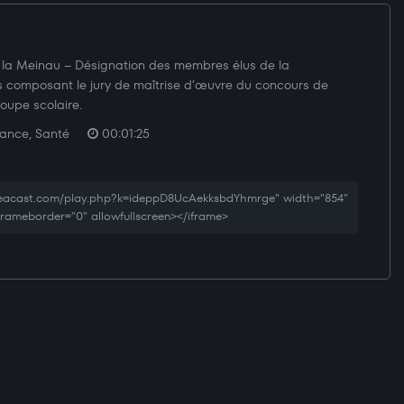
 la Meinau – Désignation des membres élus de la
s composant le jury de maîtrise d’œuvre du concours de
oupe scolaire.
fance, Santé
00:01:25
creacast.com/play.php?k=ideppD8UcAekksbdYhmrge" width="854"
 frameborder="0" allowfullscreen></iframe>