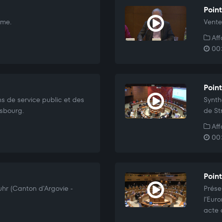
Point
ame.
Vente
Aff
00:
Point
ns de service public et des
Synth
asbourg.
de St
Aff
00:
Point
uhr (Canton d'Argovie -
Prése
l’Eur
acte 