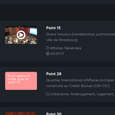
Point 15
Divers travaux d'amélioration patrimonia
ville de Strasbourg.
Affaires Générales
00:09:17
Point 28
Point retenu et
traité avec le
Quartier International d’Affaires Archipel
point 27
construire au Crédit Mutuel (CM-CIC).
Urbanisme, Aménagement, Logement, 
Point 30