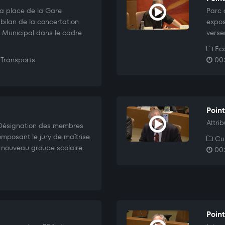
a place de la Gare
Parc 
 bilan de la concertation
exposi
l Municipal dans le cadre
verse
Eco
Transports
00:
Poin
Attri
 Désignation des membres
omposant le jury de maîtrise
Cul
 nouveau groupe scolaire.
00:
Poin