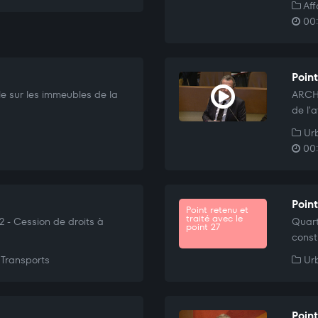
Aff
00:
Point
le sur les immeubles de la
ARCHI
de l'a
Urb
00:
Poin
Point retenu et
traité avec le
 2 - Cession de droits à
Quart
point 27
const
Transports
Urb
Point