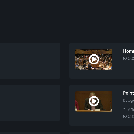
Homm
00:
Point
Budge
Aff
03: