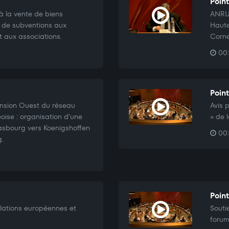
Point
t à la vente de biens
ANRU 
n de subventions aux
Haute
t aux associations.
Corne
00:
Poin
tension Ouest du réseau
Avis 
ise : organisation d’une
» de 
rasbourg vers Koenigshoffen
00:
g.
Point
elations européennes et
Souti
forum