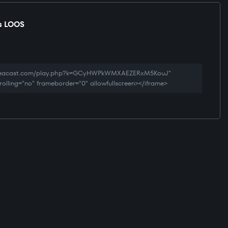
s LOOS
.creacast.com/play.php?k=GCyHWPkWMXAEZERxM5KouJ"
rolling="no" frameborder="0" allowfullscreen></iframe>