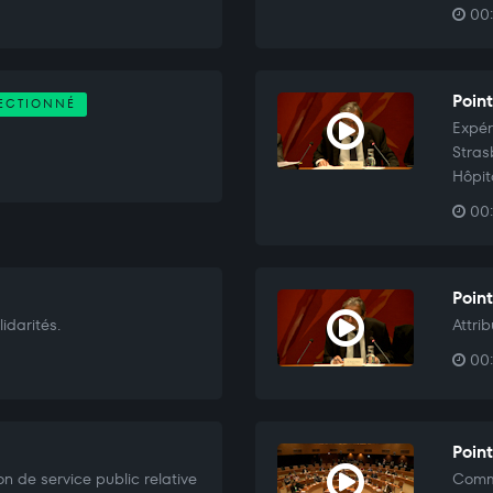
00:
Point
ECTIONNÉ
Expér
Stras
Hôpit
00:
Poin
idarités.
Attri
00:
Poin
 de service public relative
Commu