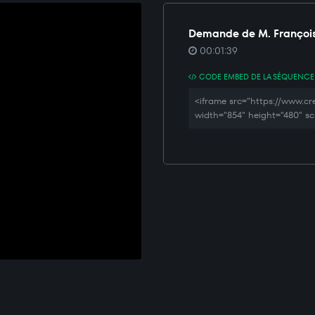
Demande de M. Françoi
00:01:39
CODE EMBED DE LA SÉQUENCE
<iframe src="https://www
width="854" height="480" sc