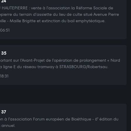
 24
HAUTEPIERRE : vente à l’association la Réforme Sociale de
pierre du terrain d’assiette du lieu de culte situé Avenue Pierre
ille - Maille Brigitte et extinction du bail emphytéotique.
06:51
t 35
portant sur l’Avant-Projet de l’opération de prolongement « Nord
la ligne E du réseau tramway à STRASBOURG/Robertsau.
18:31
 37
en à l’association Forum européen de Bioéthique - 6° édition du
 annuel.