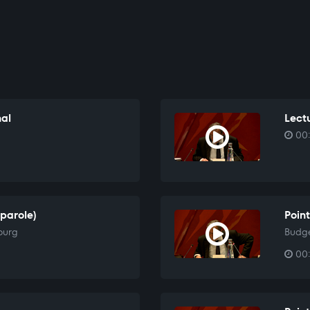
nal
Lectu
00:
 parole)
Poin
bourg
Budge
00: