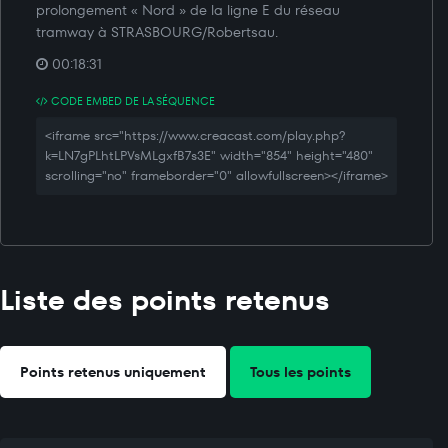
prolongement « Nord » de la ligne E du réseau
tramway à STRASBOURG/Robertsau.
00:18:31
CODE EMBED DE LA SÉQUENCE
<iframe src="https://www.creacast.com/play.php?
k=LN7gPLhtLPVsMLgxfB7s3E" width="854" height="480"
scrolling="no" frameborder="0" allowfullscreen></iframe>
Liste des points retenus
Points retenus uniquement
Tous les points