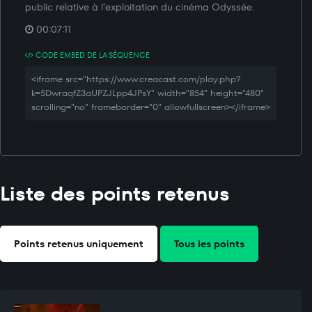
public relative à l'exploitation du cinéma Odyssée.
00:07:11
CODE EMBED DE LA SÉQUENCE
<iframe src="https://www.creacast.com/play.php?
k=5DwraqfZ3aUPZJLpp4JPsY" width="854" height="480"
scrolling="no" frameborder="0" allowfullscreen></iframe>
Liste des points retenus
Points retenus uniquement
Tous les points