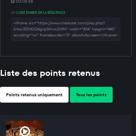
00:06:58
CODE EMBED DE LA SÉQUENCE
<iframe src="https://www.creacast.com/play.php?
k=koJEENDQSgcp3thxxZhffH" width="854" height="480"
scrolling="no" frameborder="0" allowfullscreen></iframe>
Liste des points retenus
Points retenus uniquement
Tous les points