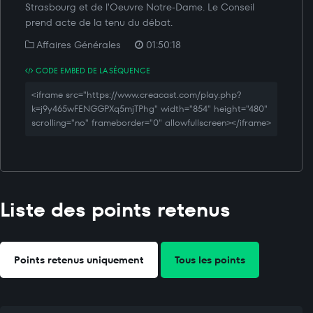
Strasbourg et de l'Oeuvre Notre-Dame. Le Conseil
prend acte de la tenu du débat.
Affaires Générales
01:50:18
CODE EMBED DE LA SÉQUENCE
<iframe src="https://www.creacast.com/play.php?
k=j9y465wFENGGPXq5mjTPhg" width="854" height="480"
scrolling="no" frameborder="0" allowfullscreen></iframe>
Liste des points retenus
Points retenus uniquement
Tous les points