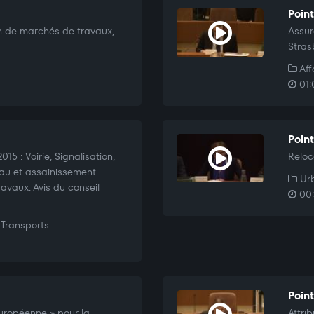
Point
n de marchés de travaux,
Assur
Stras
Aff
01:
Point
15 : Voirie, Signalisation,
Reloc
Eau et assainissement
Urb
ravaux. Avis du conseil
00:
Transports
Poin
européenne » pour la
Attri