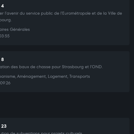
 4
er l'avenir du service public de l'Eurométropole et de la Ville de
bourg.
aires Générales
03:55
 8
ation des baux de chasse pour Strasbourg et l'OND.
anisme, Aménagement, Logement, Transports
09:26
t 23
bution de subventions pour projets culturels.