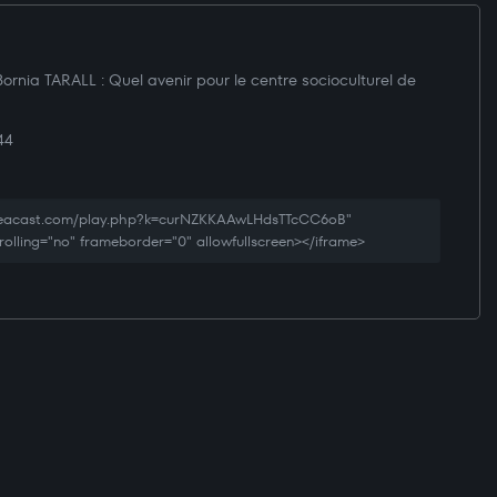
rnia TARALL : Quel avenir pour le centre socioculturel de
44
creacast.com/play.php?k=curNZKKAAwLHdsTTcCC6oB"
rolling="no" frameborder="0" allowfullscreen></iframe>