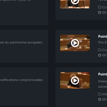
Cul
00:
Poin
bel du patrimoine européen.
Prix 
Cul
00:
Poin
odifications conjoncturelles
Inter
socio
Int
00: