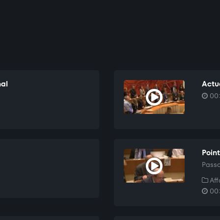
nal
Actu
00:
Point
Passa
Aff
00: