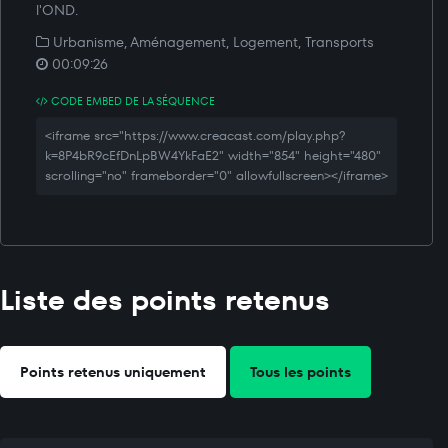
l'OND.
Urbanisme, Aménagement, Logement, Transports
00:09:26
CODE EMBED DE LA SÉQUENCE
<iframe src="https://www.creacast.com/play.php?
k=8P4bR9cEfDnLpBW4YkFaE2" width="854" height="480"
scrolling="no" frameborder="0" allowfullscreen></iframe>
Liste des points retenus
Points retenus uniquement
Tous les points