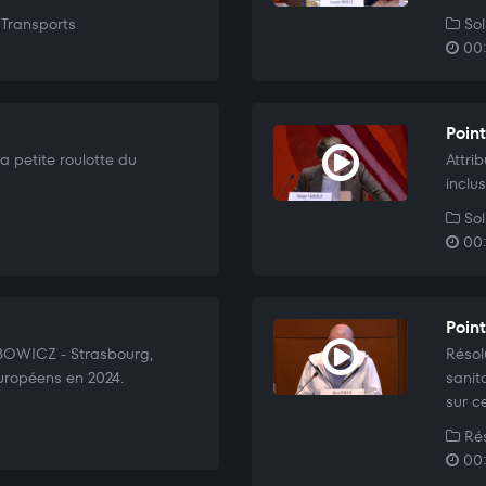
Transports
Sol
00:
Poin
a petite roulotte du
Attrib
inclus
Sol
00:
Poin
UBOWICZ - Strasbourg,
Résol
uropéens en 2024.
sanita
sur c
Rés
00: