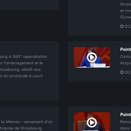
Stras
et tr
l'Eur
01:
Point
ourg à 360°: approbation
Osmos
ur l'aménagement et le
Acqui
rasbourg, relatif aux
00:
s du protocole à court
Poin
 la Meinau : versement d'un
Renou
étropole de Strasbourg.
dans l