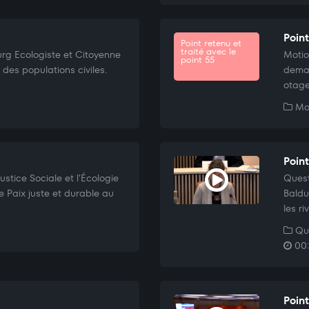
Poin
Point retenu et
traité avec le
rg Ecologiste et Citoyenne
Moti
point 55
 des populations civiles.
deman
otage
Mo
Poin
stice Sociale et l'Écologie
Quest
 Paix juste et durable au
Baldu
les r
Que
00:
Poin