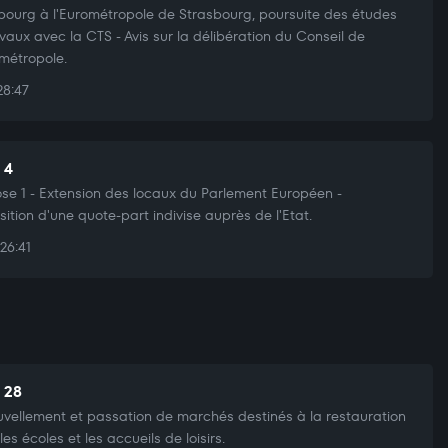
bourg à l'Eurométropole de Strasbourg, poursuite des études
avaux avec la CTS - Avis sur la délibération du Conseil de
ométropole.
28:47
 4
e 1 - Extension des locaux du Parlement Européen -
sition d'une quote-part indivise auprès de l'Etat.
26:41
t 28
vellement et passation de marchés destinés à la restauration
es écoles et les accueils de loisirs.