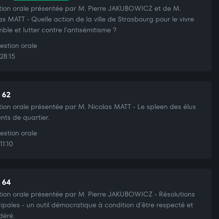
ion orale présentée par M. Pierre JAKUBOWICZ et de M.
as MATT - Quelle action de la ville de Strasbourg pour le vivre
ble et lutter contre l'antisémitisme ?
stion orale
28:15
t 62
ion orale présentée par M. Nicolas MATT - Le spleen des élus
ents de quartier.
stion orale
11:10
t 64
ion orale présentée par M. Pierre JAKUBOWICZ - Résolutions
ipales - un outil démocratique à condition d'être respecté et
déré.