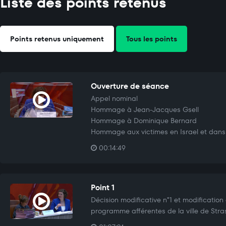
Liste des points retenus
Points retenus uniquement
Tous les points
Ouverture de séance
Appel nominal
Hommage à Jean-Jacques Gsell
Hommage à Dominique Bernard
Hommage aux victimes en Israel et dan
00:14:49
Point 1
Décision modificative n°1 et modification
programme afférentes de la ville de Stra