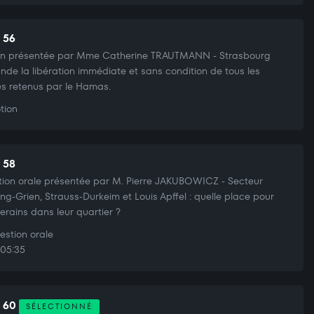
t 56
on présentée par Mme Catherine TRAUTMANN - Strasbourg
de la libération immédiate et sans condition de tous les
s retenus par le Hamas.
tion
t 58
ion orale présentée par M. Pierre JAKUBOWICZ - Secteur
ng-Grien, Strauss-Durkeim et Louis Apffel : quelle place pour
iverains dans leur quartier ?
stion orale
05:35
t 60
SÉLECTIONNÉ