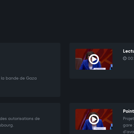
Lectu
00:
s la bande de Gaza
Point
 des autorisations de
Proje
sbourg.
gare 
d'ava