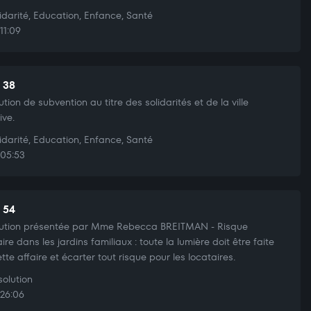
idarité, Education, Enfance, Santé
11:09
t 38
ution de subvention au titre des solidarités et de la ville
ive.
idarité, Education, Enfance, Santé
05:53
t 54
ution présentée par Mme Rebecca BREITMAN - Risque
ire dans les jardins familiaux : toute la lumière doit être faite
ette affaire et écarter tout risque pour les locataires.
olution
26:06