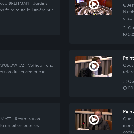
cca BREITMAN - Jardins
Quest
s faire toute la lumière sur
Nicol
ensem
Que
00:
Poin
JAKUBOWICZ - Vel'hop - une
Quest
ssion du service public.
référ
Que
00:
Poin
 MATT - Restauration
Quest
lle ambition pour les
munic
consi