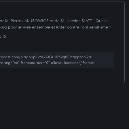
ar M. Pierre JAKUBOWICZ et de M. Nicolas MATT - Quelle
ourg pour le vivre ensemble et lutter contre l'antisémitisme ?
:15
creacast.com/play.php?k=KVQEAHBfQgkEJYappzanQa"
rolling="no" frameborder="0" allowfullscreen></iframe>