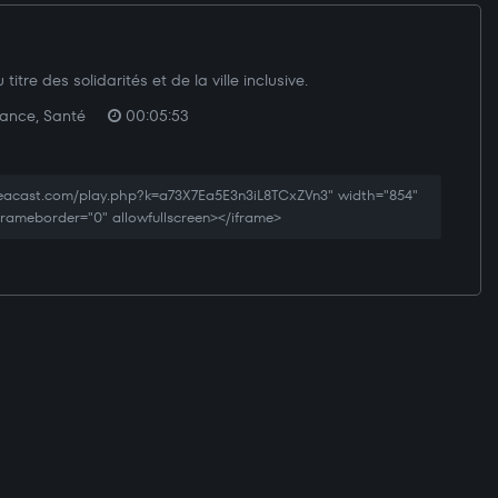
itre des solidarités et de la ville inclusive.
fance, Santé
00:05:53
reacast.com/play.php?k=a73X7Ea5E3n3iL8TCxZVn3" width="854"
 frameborder="0" allowfullscreen></iframe>