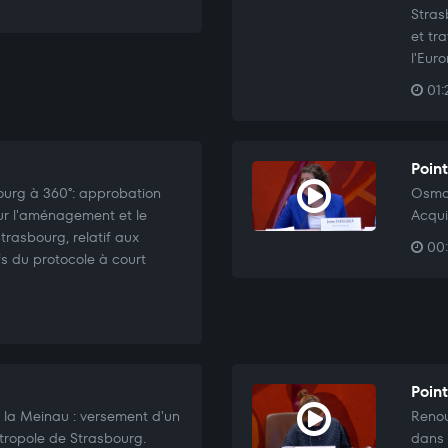
Stras
et tr
l'Eur
01:
Point
ourg à 360°: approbation
Osmos
ur l'aménagement et le
Acqui
rasbourg, relatif aux
00:
s du protocole à court
Poin
 la Meinau : versement d'un
Renou
étropole de Strasbourg.
dans l