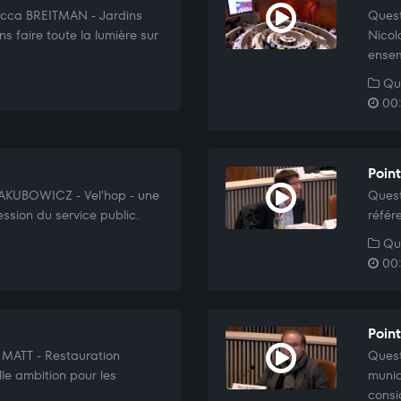
cca BREITMAN - Jardins
Quest
s faire toute la lumière sur
Nicol
ensem
Que
00:
Poin
JAKUBOWICZ - Vel'hop - une
Quest
ssion du service public.
référ
Que
00:
Poin
 MATT - Restauration
Quest
lle ambition pour les
munic
consi