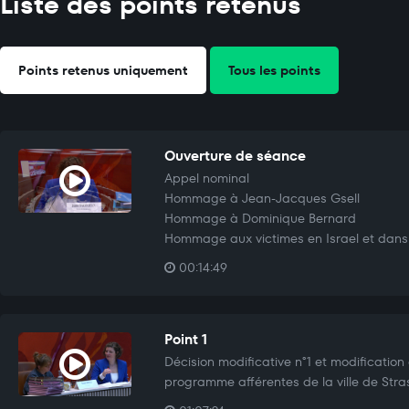
Liste des points retenus
Points retenus uniquement
Tous les points
Ouverture de séance
Appel nominal
Hommage à Jean-Jacques Gsell
Hommage à Dominique Bernard
Hommage aux victimes en Israel et dan
00:14:49
Point 1
Décision modificative n°1 et modification
programme afférentes de la ville de Stra