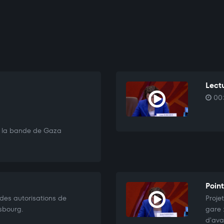
Lectu
00:
s la bande de Gaza
Point
 des autorisations de
Proje
sbourg.
gare 
d'ava