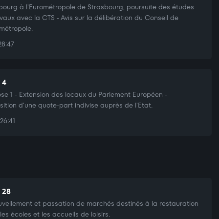
bourg à l'Eurométropole de Strasbourg, poursuite des études
avaux avec la CTS - Avis sur la délibération du Conseil de
ométropole.
28:47
 4
e 1 - Extension des locaux du Parlement Européen -
sition d'une quote-part indivise auprès de l'Etat.
26:41
t 28
vellement et passation de marchés destinés à la restauration
es écoles et les accueils de loisirs.