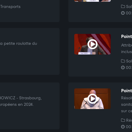
Transports
Sol
00:
Poin
a petite roulotte du
Attrib
inclus
Sol
00:
Poin
UBOWICZ - Strasbourg,
Résol
uropéens en 2024.
sanita
sur c
Rés
00: