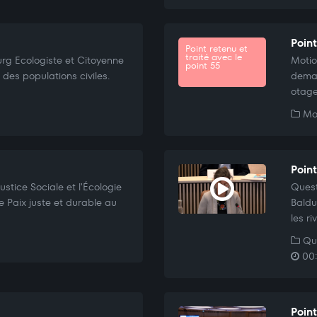
Poin
Point retenu et
traité avec le
rg Ecologiste et Citoyenne
Moti
point 55
 des populations civiles.
deman
otage
Mo
Poin
stice Sociale et l'Écologie
Quest
 Paix juste et durable au
Baldu
les r
Que
00:
Poin