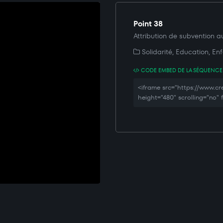
Point 38
Attribution de subvention au t
Solidarité, Education, En
CODE EMBED DE LA SÉQUENCE
<iframe src="https://www.c
height="480" scrolling="no"