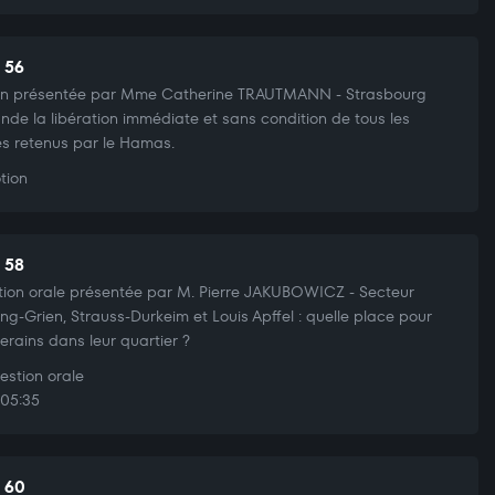
t 56
on présentée par Mme Catherine TRAUTMANN - Strasbourg
de la libération immédiate et sans condition de tous les
s retenus par le Hamas.
tion
t 58
ion orale présentée par M. Pierre JAKUBOWICZ - Secteur
ng-Grien, Strauss-Durkeim et Louis Apffel : quelle place pour
iverains dans leur quartier ?
stion orale
05:35
t 60