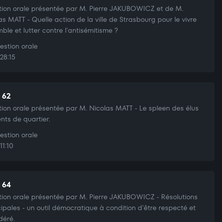
ion orale présentée par M. Pierre JAKUBOWICZ et de M.
as MATT - Quelle action de la ville de Strasbourg pour le vivre
ble et lutter contre l'antisémitisme ?
stion orale
28:15
t 62
ion orale présentée par M. Nicolas MATT - Le spleen des élus
ents de quartier.
stion orale
11:10
t 64
ion orale présentée par M. Pierre JAKUBOWICZ - Résolutions
ipales - un outil démocratique à condition d'être respecté et
déré.