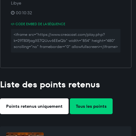
Libye
00:10:32
CODE EMBED DE LA SÉQUENCE
<iframe src="https://www.creacast.com/play.php?
k=29T83fjagXE7QUuv6EEeQb" width="854" height="480"
scrolling="no" frameborder="0" allowfullscreen></iframe>
Liste des points retenus
Points retenus uniquement
Tous les points