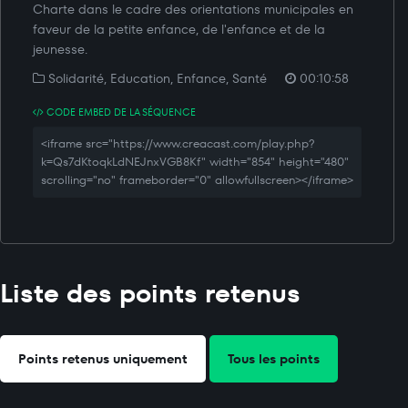
Charte dans le cadre des orientations municipales en
faveur de la petite enfance, de l'enfance et de la
jeunesse.
Solidarité, Education, Enfance, Santé
00:10:58
CODE EMBED DE LA SÉQUENCE
<iframe src="https://www.creacast.com/play.php?
k=Qs7dKtoqkLdNEJnxVGB8Kf" width="854" height="480"
scrolling="no" frameborder="0" allowfullscreen></iframe>
Liste des points retenus
Points retenus uniquement
Tous les points