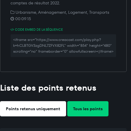
comptes de résultat 2022.
Urbanisme, Aménagement, Logement, Transports
00:09:15
CODE EMBED DE LA SÉQUENCE
<iframe src="https://www.creacast.com/play.php?
k=hCLBTGV3zgDNL7ZFVX82FL" width="854" height="480"
scrolling="no" frameborder="0" allowfullscreen></iframe>
Liste des points retenus
Points retenus uniquement
Tous les points