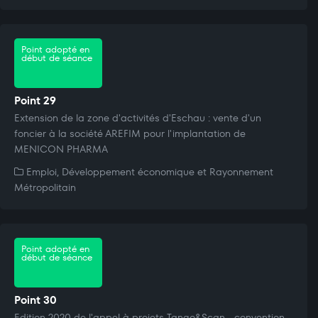
Point adopté en
début de séance
Point 29
Extension de la zone d'activités d'Eschau : vente d'un
foncier à la société AREFIM pour l'implantation de
MENICON PHARMA
Emploi, Développement économique et Rayonnement
Métropolitain
Point adopté en
début de séance
Point 30
Edition 2020 de l'appel à projets Tango&Scan - convention